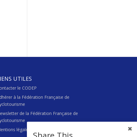
IENS UTILES
ontacter le CODEP
dhérer à la Fédération Française de
yclotourisme
ewsletter de la Fédération Française de
yclotourisme
entions légales
Share This