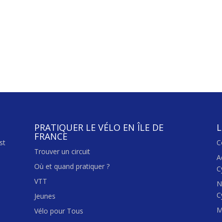
PRATIQUER LE VÉLO EN ÎLE DE
L
FRANCE
st
C
Trouver un circuit
A
Où et quand pratiquer ?
C
VTT
N
C
Jeunes
M
Vélo pour Tous